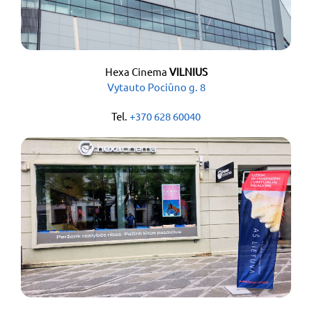
Hexa Cinema
VILNIUS
Vytauto Pociūno g. 8
Tel.
+370 628 60040