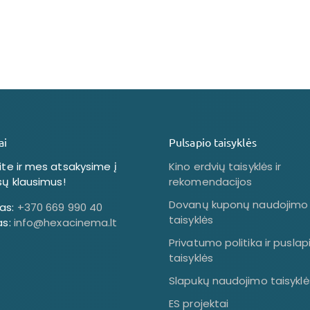
ai
Pulsapio taisyklės
kite ir mes atsakysime į
Kino erdvių taisyklės ir
sų klausimus!
rekomendacijos
Dovanų kuponų naudojimo
as:
+370 669 990 40
taisyklės
as:
info@hexacinema.lt
Privatumo politika ir puslap
taisyklės
Slapukų naudojimo taisyklė
ES projektai