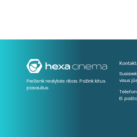
Kontakt
Susisie
visus jū
Perženk realybės ribas. Pažink kitus
pasaulius.
Telefon
El. pašt